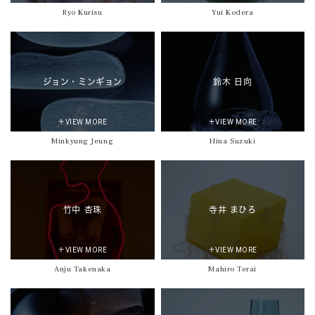
Ryo Kurisu
Yui Kodera
ジョン・ミンギョン
鈴木 日向
＋VIEW MORE
＋VIEW MORE
Minkyung Jeung
Hina Suzuki
竹中 杏珠
寺井 まひろ
＋VIEW MORE
＋VIEW MORE
Anju Takenaka
Mahiro Terai